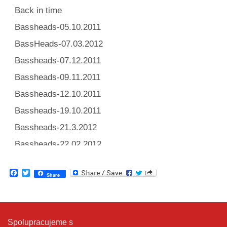
Back in time
Bassheads-05.10.2011
BassHeads-07.03.2012
Bassheads-07.12.2011
Bassheads-09.11.2011
Bassheads-12.10.2011
Bassheads-19.10.2011
Bassheads-21.3.2012
Bassheads-22.02.2012
Bassheads-28.03.2012
Facebook
Twitter
Share
Before and after-01.03.2012
Before and after-01.12.2011
Dristy starej hlisty-20.02.2012
Spolupracujeme s