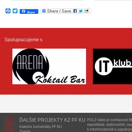
Facebook
Twitter
Share
Spolupracujeme s
ĎALŠIE PROJEKTY KZ FF KU
PULZ rádio je rozhlasové štú
nepolitické, dobrovoľné, ne
Katedra žurnalistiky FF KU
k informovanosti a uspokojo
Zumag