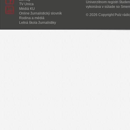
Univerzitnom registri študen
TV Unica
vykonáva v súlade so Smern
Médiá KU
Online žurnalistický slovník
© 2026 Copyright Pulz rádi
Rodina a médiá
Letná škola žurnalistiky