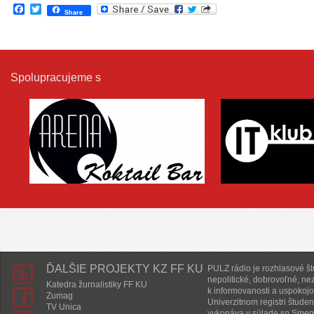
Facebook
Twitter
Share
Spolupracujeme s
ĎALŠIE PROJEKTY KZ FF KU
PULZ rádio je rozhlasové štú
nepolitické, dobrovoľné, ne
Katedra žurnalistiky FF KU
k informovanosti a uspokojo
Zumag
Univerzitnom registri študen
TV Unica
vykonáva v súlade so Smern