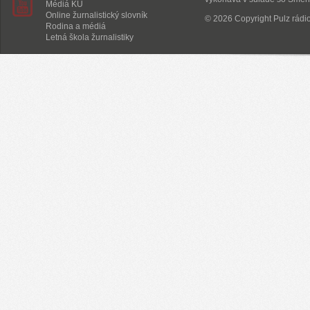
Médiá KU
Online žurnalistický slovník
© 2026 Copyright Pulz rádi
Rodina a médiá
Letná škola žurnalistiky