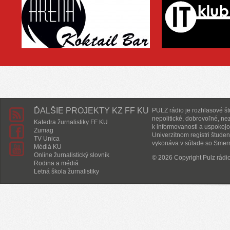
ĎALŠIE PROJEKTY KZ FF KU
PULZ rádio je rozhlasové štú
nepolitické, dobrovoľné, ne
Katedra žurnalistiky FF KU
k informovanosti a uspokojo
Zumag
Univerzitnom registri študen
TV Unica
vykonáva v súlade so Smern
Médiá KU
Online žurnalistický slovník
© 2026 Copyright Pulz rádi
Rodina a médiá
Letná škola žurnalistiky