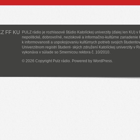
Z FF KU
PULZ rádio je rozhlasové štúdio Katolíckej univerzity (ďalej len KU) v
nepolitické, dobrovoľné, neziskové a informačno-kultúrne zariadenie
k informovanosti a uspokojovaniu kultúrnych potrieb svojich študentov
Univerzitnom registri študent- ských združení Katolíckej univerzity v 
vykonáva v súlade so Smernicou rektora č. 10/2010.
© 2026 Copyright Pulz rádio. Powered by
WordPress
.