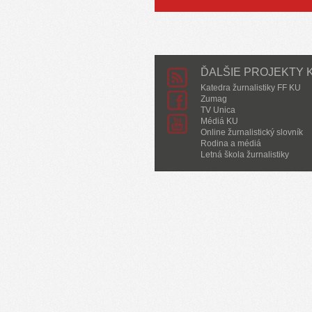
ĎALŠIE PROJEKTY K
Katedra žurnalistiky FF KU
Zumag
TV Unica
Médiá KU
Online žurnalistický slovník
Rodina a médiá
Letná škola žurnalistiky