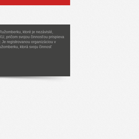
 Ružomberku, ktoré je nezávislé,
 KU, pričom svojou činnosťou prispieva
. Je registrovanou organizáciou v
Ružomberku, ktorá svoju činnosť